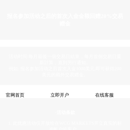
报名参加活动之后的首次入金金额回赠20%交易
赠金
活动时间:每月最後一個交易日結束，每月首個交易日重
新計算，直到另行通知。
例如: 报名参加活动之后首次入金1000美元,即可获得200
美元的额外交易赠金。
官网首页
立即开户
在线客服
·活动条款
1. 此优惠活动仅开放给在WCG MARKETS开立真实的标
准帐户的客户。