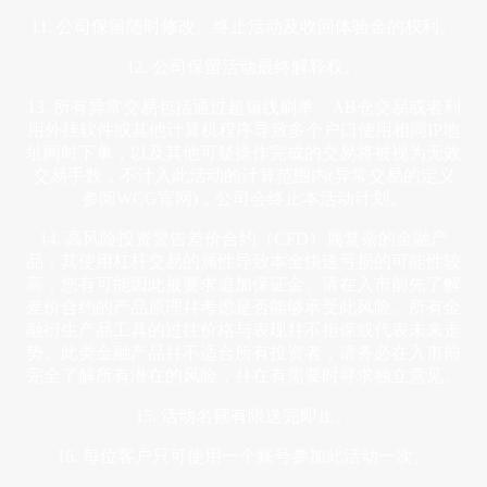
11. 公司保留随时修改、终止活动及收回体验金的权利。
12. 公司保留活动最终解释权。
13. 所有异常交易包括通过超短线刷单、AB仓交易或者利
用外挂软件或其他计算机程序导致多个户口使用相同IP地
址同时下单，以及其他可疑操作完成的交易将被视为无效
交易手数，不计入此活动的计算范围内(异常交易的定义
参阅WCG官网)，公司会终止本活动计划。
14. 高风险投资警告差价合约（CFD）属复杂的金融产
品，其使用杠杆交易的属性导致本金快速亏损的可能性较
高，您有可能因此被要求追加保证金。请在入市前先了解
差价合约的产品原理幷考虑是否能够承受此风险。所有金
融衍生产品工具的过往价格与表现幷不担保或代表未来走
势。此类金融产品幷不适合所有投资者，请务必在入市前
完全了解所有潜在的风险，幷在有需要时寻求独立意见。
15. 活动名额有限送完即止。
16. 每位客户只可使用一个账号参加此活动一次。