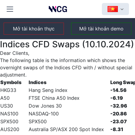
Mở tài khoản thực
Mở tài khoản demo
Indices CFD Swaps (10.10.2024)
Dear Clients,
The following table is the information which shows the
overnight swaps of the Indices CFD with / without special
adjustment.
Symbols
Indices
Long Swa
HKG33
Hang Seng index
-14.56
A50
FTSE China A50 Index
-6.19
US30
Dow Jones 30
-32.96
NAS100
NASDAQ-100
-20.86
SPX500
SPX500
-23.07
AUS200
Australia SP/ASX 200 Spot Index
-8.31