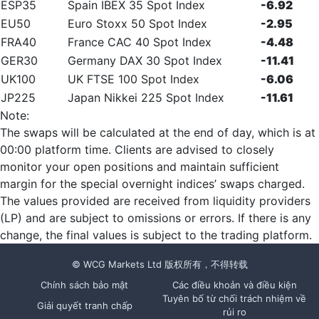
ESP35
Spain IBEX 35 Spot Index
-6.92
EU50
Euro Stoxx 50 Spot Index
-2.95
FRA40
France CAC 40 Spot Index
-4.48
GER30
Germany DAX 30 Spot Index
-11.41
UK100
UK FTSE 100 Spot Index
-6.06
JP225
Japan Nikkei 225 Spot Index
-11.61
Note:
The swaps will be calculated at the end of day, which is at
00:00 platform time. Clients are advised to closely
monitor your open positions and maintain sufficient
margin for the special overnight indices’ swaps charged.
The values provided are received from liquidity providers
(LP) and are subject to omissions or errors. If there is any
change, the final values is subject to the trading platform.
© WCG Markets Ltd 版权所有，不得转载
Chính sách bảo mật
Các điều khoản và điều kiện
Tuyên bố từ chối trách nhiệm về
Giải quyết tranh chấp
rủi ro