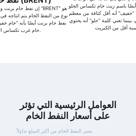
نفط خام برنت (BRENT)
أيضًا باسم زيت خام تكساس الحلو
إن نفط خام برنت والذي يش
 "خفيف" أنه أقل كثافة من معظم
نوع من النفط الخام يتم انتاجه ف
، بينما تعني كلمة "حلو" أنه يحتوي
نفط خام برنت أيضًا بأنه "خام خفيف
خام غرب تكساس الوسيط.
العوامل الرئيسية التي تؤثر
على أسعار النفط الخام
يعتبر النفط الخام من أكثر السلع تداولاً