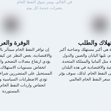
في العالم، ويمر سوق النفط الخام
بتغيرات جديدة كل يوم
تهلاك والطلب
الوفرة والع
دة هي أكبر مستهلك وصاحبة أكبر
إن توافر النفط الخام سيتأثر با
 تليها اليابان والصين والدول
والاقتصادية، بغض النظر عن كيفي
 مثل ألمانيا والمملكة المتحدة.
يؤدي ارتفاع معدلات التضخم وال
ة والاقتصادية في هذه البلدان
انخفاض مستويات الاستهلاك،
ى النفط الخام. لذلك، سوف يؤثر
المستحيل على المتضررين شراء 
تؤدي الاضطرابات السياسية وال
انخفاض واردات النفط الخام 
المستوردة.