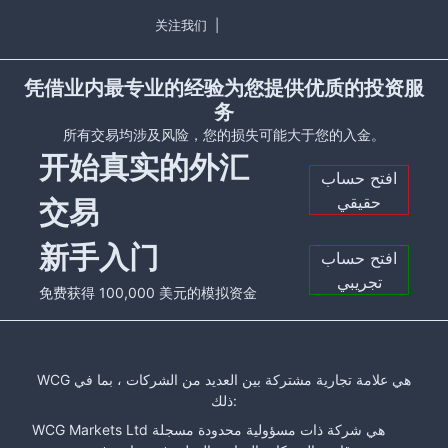
关注我们
|
凭借业内最专业的经验为您提供优质的投资服
务
所有交易均涉及风险，您的损失可能大于您的入金。
开始真实的外汇
افتح حساب
حقيقي
交易
新手入门
افتح حساب
تجريبي
免费获得 100,000 美元的模拟资金
WCG هي علامة تجارية مشتركة بين العديد من الشركات ، بما في
ذلك:
WCG Markets Ltd هي شركة ذات مسؤولية محدودة مسجلة