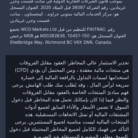
بموجب قانون الشركات التجارية الدولية في سانت فنسنت وجزر
غرينادين. رقم الشركة 26087 قبل الميلاد 2020. العنوان المسجل
هو: مركز الخدمات المالية ستوني جراوند ، كينجستاون ، سانت
فنسنت وجزر غرينادين.
تخضع WCG Markets Ltd للتنظيم من قبل FINTRAC. رقم
ترخيص MSB هو M20282836. العنوان المسجل هو: 150-10451
Shellbridge Way، Richmond BC V6X 2W8، Canada.
تحذير الاستثمار عالي المخاطر: العقود مقابل الفروقات
(CFD) هي منتجات مالية معقدة ، ومن المحتمل أن يؤدي
استخدامها لسمات التداول بالرافعة المالية إلى خسارة
سريعة لرأس المال ، وقد يُطلب منك طلب الهامش. يرجى
فهم مبادئ المنتجات الخاصة بالعقود مقابل الفروقات
والنظر فيما إذا كان بإمكانك تحمل هذه المخاطر قبل دخول
السوق. لا تضمن الأسعار والأداء السابق لجميع أدوات
المشتقات المالية أو تمثل الاتجاهات المستقبلية. هذه
المنتجات المالية ليست مناسبة لجميع المستثمرين. يرجى
التأكد من فهمك الكامل لجميع المخاطر المحتملة قبل دخول
السوق وطلب المشورة المستقلة عند الضرورة.