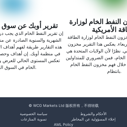
 النفط الخام لوزارة
تقرير أوبك عن سوق ا
قة الأمريكية
إن تقرير النفط الخام الذي يجب در
زون النفط الخام لوزارة الطاقة
الشهرية والسنوية الصادرة عن من
ربعاء. يعكس هذا التقرير مخزون
هذه التقارير طريقة لفهم أهداف الإ
ي. نظرًا لأن الولايات المتحدة هي
في منظمة أوبك. إن أهداف وحصص
الخام، فمن الضروري للمتداولين
تعكس المستوى الحالي للعرض و
خلال فهم مخزون النفط الخام
الخام في السوق العالمية.
بانتظام.
© WCG Markets Ltd 版权所有，不得转载
الأحكام والشروط
سياسة الخصوصية
إخلاء المسؤولية عن المخاطر
تسوية المنازعات
AML Policy