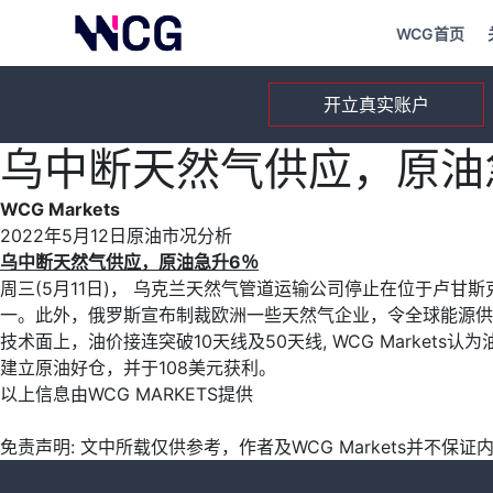
WCG首页
开立真实账户
乌中断天然气供应，原油
WCG Markets
2022年5月12日原油市况分析
乌中断天然气供应
，
原
油急升
6
％
周三(5月11日)， 乌克兰天然气管道运输公司停止在位于卢
一。此外，俄罗斯宣布制裁欧洲一些天然气企业，令全球能源供应
技术面上，油价接连突破10天线及50天线, WCG Market
建立原油好仓，并于108美元获利。
以上信息由WCG MARKETS提供
免责声明: 文中所载仅供参考，作者及WCG Markets并