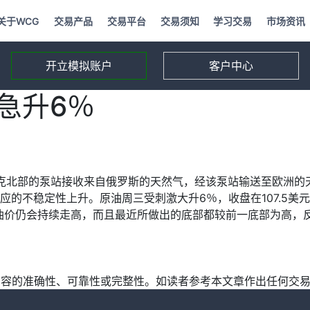
关于WCG
交易产品
交易平台
交易须知
学习交易
市场资讯
开立模拟账户
客户中心
急升6％
甘斯克北部的泵站接收来自俄罗斯的天然气，经该泵站输送至欧洲的
的不稳定性上升。原油周三受刺激大升6％，收盘在107.5美
s认为油价仍会持续走高，而且最近所做出的底部都较前一底部为高，反映
不保证内容的准确性、可靠性或完整性。如读者参考本文章作出任何