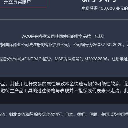
开立真实账户
免费获得 100,000 美
WCG是由多家公司共同使用的业务品牌，包括：
据国际商业公司法注册的有限责任公司，公司编号为26087 BC 2020。注册地址是： The
析中心(FINTRAC)监管，MSB牌照编号为 M20282836。注册地址是： 150-104
产品，其使用杠杆交易的属性导致本金快速亏损的可能性较高，
金融衍生产品工具的过往价格与表现并不担保或代表未来走势。
。
加拿大的卑诗省、魁北克省和萨斯喀彻温省地区、日本、朝鲜、伊朗、美国以及