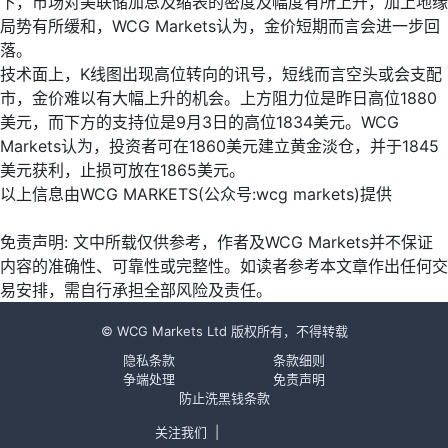
下，市场对美联储加息及缩表的密度及幅度有所上升，加上地缘
局势有所缓和，WCG Markets认为，金价短期而言会进一步回
落。
技术面上，K线图出现高位转向的讯号，短线而言空头或会支配
市，金价难以有大幅上升的机会。上方阻力位是昨日高位1880
美元，而下方的支持位是9月3日的高位1834美元。WCG
Markets认为，投资者可在1860美元建立黄金淡仓，并于1845
美元获利，止损可放在1865美元。
以上信息由WCG MARKETS(公众号:wcg markets)提供
免责声明: 文中所载仅供参考，作者及WCG Markets并不保证
内容的准确性、可靠性或完整性。如读者参考本文章作出任何交
易安排，需自行承担全部风险及责任。
© WCG Markets Ltd 版权所有，不得转载
隐私条款
条款细则
争端处理
免责声明
防止洗黑钱条款
关注我们
|