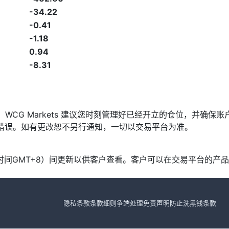
-34.22
-0.41
-1.18
0.94
-8.31
发，WCG Markets 建议您时刻管理好已经开立的仓位，并
漏或错误。如有更改恕不另行通知，一切以交易平台为准。
北京时间GMT+8）间更新以供客户查看。客户可以在交易平台的
隐私条款
条款细则
争端处理
免责声明
防止洗黑钱条款