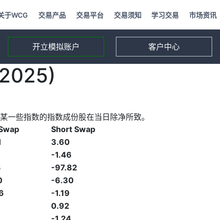
关于WCG
交易产品
交易平台
交易须知
学习交易
市场资讯
开立模拟账户
客户中心
2025)
某一些指数的指数成份股在当日除净所致。
 Swap
Short Swap
1
3.60
-1.46
3
-97.82
0
-6.30
6
-1.19
0.92
-1.24