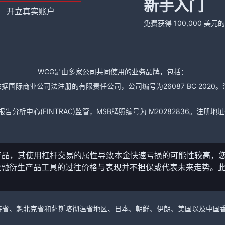
新手入门
开立真实账户
免费获得 100,000 美
WCG是由多家公司共同使用的业务品牌，包括：
据国际商业公司法注册的有限责任公司，公司编号为26087 BC 2020。注册地址是： The
析中心(FINTRAC)监管，MSB牌照编号为 M20282836。注册地址是： 150-104
产品，其使用杠杆交易的属性导致本金快速亏损的可能性较高，
金融衍生产品工具的过往价格与表现并不担保或代表未来走势。
。
加拿大的卑诗省、魁北克省和萨斯喀彻温省地区、日本、朝鲜、伊朗、美国以及