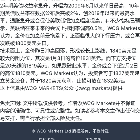
2年期美债收益率急升，升幅为2009年6月以来单日最高，10年
期美债收益率在数据公布后突破2％，创2019年以来的最高水
平，通胀急升或会促使美联储把加息幅度提高，有不少指标已预
示，美联储在来未来的会议上把利率调高0.5％。WCG Markets
认为，金价在加息前景拖累下，正面临很大的下行压力，或会再
次跌破1800美元关口。
技术面上，金价昨日冲高回落，形成较长上影线，1840美元是
较大的阻力位，其次是1月3日的高位1831美元。而下方支持位
是20天线的1819美元，如果跌破此水平，金价或会下望2月2日
的高位1810美元。WCG Markets认为，投资者可于1827美元建
立黄金淡仓，并于1820美元获利，止损可放在1832美元。
以上信息由WCG MARKETS(公众号:wcg markets)提供
免责声明: 文中所载仅供参考，作者及WCG Markets并不保证
内容的准确性、可靠性或完整性。如读者参考本文章作出任何交
易安排，需自行承担全部风险及责任。
© WCG Markets Ltd 版权所有，不得转载