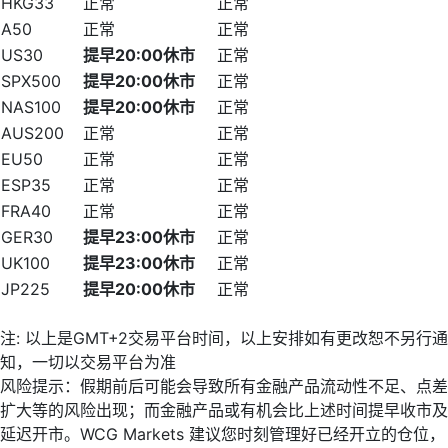
HKG33
正常
正常
A50
正常
正常
US30
提早
20:00
休市
正常
SPX500
提早
20:00
休市
正常
NAS100
提早
20:00
休市
正常
AUS200
正常
正常
EU50
正常
正常
ESP35
正常
正常
FRA40
正常
正常
GER30
提早
23:00
休市
正常
UK100
提早
23:00
休市
正常
JP225
提早
20:00
休市
正常
注: 以上是GMT+2交易平台时间，以上安排如有更改恕不另行通
知，一切以交易平台为准
风险提示：假期前后可能会导致所有金融产品流动性不足、点差
扩大等的风险出现；而金融产品或有机会比上述时间提早收市及
延迟开市。WCG Markets 建议您时刻管理好已经开立的仓位，