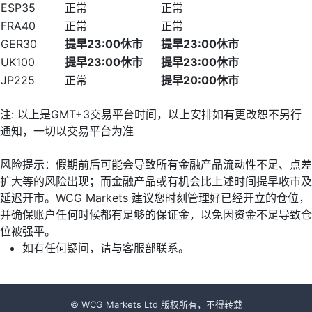
ESP35
正常
正常
FRA40
正常
正常
GER30
提早
23:00
休市
提早
23:00
休市
UK100
提早
23:00
休市
提早
23:00
休市
JP225
正常
提早
20:00
休市
注: 以上是GMT+3交易平台时间，以上安排如有更改恕不另行
通知，一切以交易平台为准
风险提示：假期前后可能会导致所有金融产品流动性不足、点差
扩大等的风险出现；而金融产品或有机会比上述时间提早收市及
延迟开市。WCG Markets 建议您时刻管理好已经开立的仓位，
并确保账户任何时候都有足够的保证金，以免因资金不足导致仓
位被强平。
如有任何疑问，请与客服部联系。
© WCG Markets Ltd 版权所有，不得转载