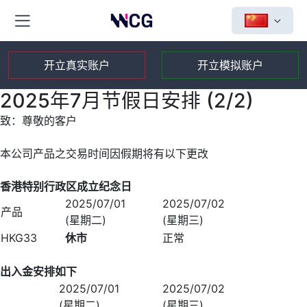
开立真实账户
开立模拟账户
2025年7月节假日安排 (2/2)
致：尊敬的客户
本公司产品之交易时间因假期将有以下更改
香港特别行政区成立纪念日
2025/07/01
2025/07/02
产品
(星期二)
(星期三)
HKG33
休市
正常
出入金安排如下
2025/07/01
2025/07/02
(星期二)
(星期三)