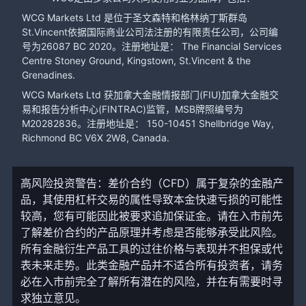
WCG Markets Ltd 是位于圣文森特和格林纳丁斯群岛
St.Vincent依据国际商业公司法注册的有限责任公司，公司编
号为26087 BC 2020。注册地址是： The Financial Services
Centre Stoney Ground, Kingstown, St.Vincent & the
Grenadines.
WCG Markets Ltd 获加拿大金融情报部门(FIU)加拿大金融交
易和报告分析中心(FINTRAC)监管，MSB牌照编号为
M20282836。注册地址是： 150-10451 Shellbridge Way,
Richmond BC V6X 2W8, Canada.
高风险投资警告：差价合约（CFD）属于复杂的金融产
品，其使用杠杆交易的属性导致本金快速亏损的可能性
较高，您有可能因此被要求追加保证金。请在入市前先
了解差价合约的产品原理并考虑是否能够承受此风险。
所有金融衍生产品工具的过往价格与表现并不担保或代
表未来走势。此类金融产品并不适合所有投资者，请务
必在入市前完全了解所有潜在的风险，并在有需要时寻
求独立意见。