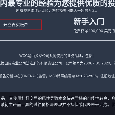
内最专业的经验为您提供优质的
所有交易均涉及风险，您的损失可能大于您的入金。
新手入门
开立真实账户
免费获得 100,000 美
WCG是由多家公司共同使用的业务品牌，包括：
据国际商业公司法注册的有限责任公司，公司编号为26087 BC 2020。注册地址是： The
析中心(FINTRAC)监管，MSB牌照编号为 M20282836。注册地址是： 150-104
产品，其使用杠杆交易的属性导致本金快速亏损的可能性较高，
金融衍生产品工具的过往价格与表现并不担保或代表未来走势。
。