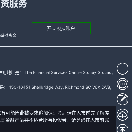
投资服务
开立模拟账户
元的模拟资金
 Financial Services Centre Stoney Ground,
51 Shellbridge Way, Richmond BC V6X 2W8,
您有可能因此被要求追加保证金。请在入市前先了解差
此类金融产品并不适合所有投资者，请务必在入市前完