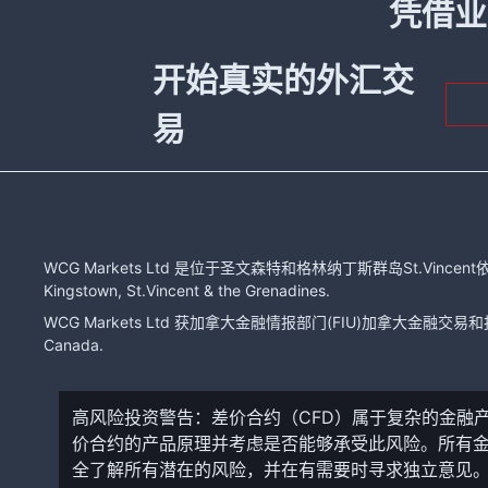
凭借业
开始真实的外汇交
易
WCG Markets Ltd 是位于圣文森特和格林纳丁斯群岛St.Vincent依
Kingstown, St.Vincent & the Grenadines.
WCG Markets Ltd 获加拿大金融情报部门(FIU)加拿大金融交易和报告分
Canada.
高风险投资警告：差价合约（CFD）属于复杂的金融
价合约的产品原理并考虑是否能够承受此风险。所有
全了解所有潜在的风险，并在有需要时寻求独立意见