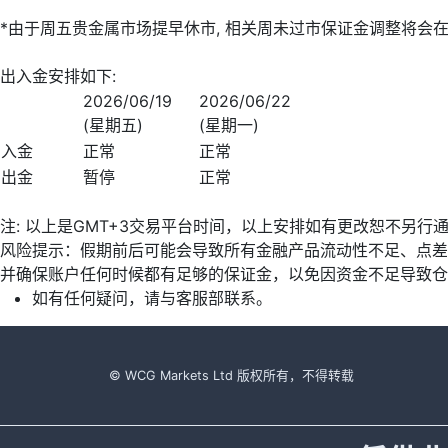
*由于周五贵金属市场提早休市, 相关周未过市保证金调整将会在周五
出入金安排如下:
2026/06/19
2026/06/22
(星期五)
(星期一)
入金
正常
正常
出金
暂停
正常
注: 以上是GMT+3交易平台时间，以上安排如有更改恕不另行
风险提示：假期前后可能会导致所有金融产品流动性不足、点差扩
并确保账户任何时候都有足够的保证金，以免因资金不足导致仓
如有任何疑问，请与客服部联系。
© WCG Markets Ltd 版权所有，不得转载