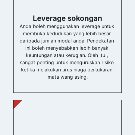
Leverage sokongan
Anda boleh menggunakan leverage untuk 
membuka kedudukan yang lebih besar 
daripada jumlah modal anda. Pendekatan 
ini boleh menyebabkan lebih banyak 
keuntungan atau kerugian. Oleh itu , 
sangat penting untuk menguruskan risiko 
ketika melakukan urus niaga pertukaran 
mata wang asing.