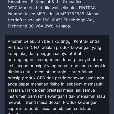
Kingstown, St.Vincent & the Grenadines.
WCG Markets Ltd dikawal selia oleh FINTRAC.
Nombor lesen MSB adalah M20282836. Alamat
berdaftar adalah: 150-10451 Shellbridge Way,
Richmond BC V6X 2W8, Kanada.
Amaran pelaburan berisiko tinggi: Kontrak untuk
Perbezaan (CFD) adalah produk kewangan yang
kompleks, dan penggunaannya atribut
perdagangan leveraged cenderung menyebabkan
kehilangan prinsipal yang cepat, dan anda mungkin
diminta untuk meminta margin. Harap fahami
prinsip produk CFD dan pertimbangkan sama ada
anda dapat menahan risiko ini sebelum memasuki
pasaran. Harga dan prestasi masa lalu semua
instrumen derivatif kewangan tidak menjamin atau
mewakili trend masa depan. Produk kewangan
seperti itu tidak sesuai untuk semua pelabur.