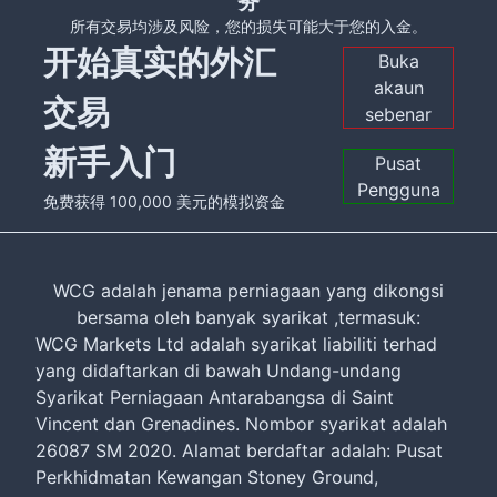
务
所有交易均涉及风险，您的损失可能大于您的入金。
开始真实的外汇
Buka
akaun
交易
sebenar
新手入门
Pusat
Pengguna
免费获得 100,000 美元的模拟资金
WCG adalah jenama perniagaan yang dikongsi
bersama oleh banyak syarikat ,termasuk:
WCG Markets Ltd adalah syarikat liabiliti terhad
yang didaftarkan di bawah Undang-undang
Syarikat Perniagaan Antarabangsa di Saint
Vincent dan Grenadines. Nombor syarikat adalah
26087 SM 2020. Alamat berdaftar adalah: Pusat
Perkhidmatan Kewangan Stoney Ground,