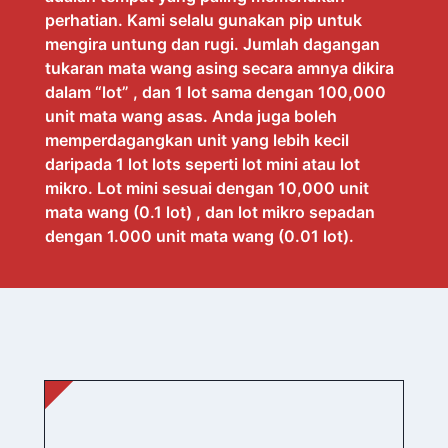
perhatian. Kami selalu gunakan pip untuk
mengira untung dan rugi. Jumlah dagangan
tukaran mata wang asing secara amnya dikira
dalam “lot” , dan 1 lot sama dengan 100,000
unit mata wang asas. Anda juga boleh
memperdagangkan unit yang lebih kecil
daripada 1 lot lots seperti lot mini atau lot
mikro. Lot mini sesuai dengan 10,000 unit
mata wang (0.1 lot) , dan lot mikro sepadan
dengan 1.000 unit mata wang (0.01 lot).