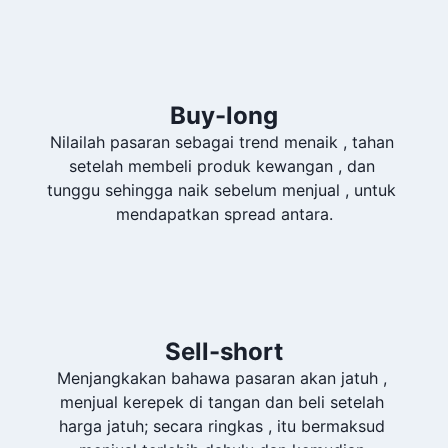
Buy-long
Nilailah pasaran sebagai trend menaik , tahan 
setelah membeli produk kewangan , dan 
tunggu sehingga naik sebelum menjual , untuk 
mendapatkan spread antara.
Sell-short
Menjangkakan bahawa pasaran akan jatuh , 
menjual kerepek di tangan dan beli setelah 
harga jatuh; secara ringkas , itu bermaksud 