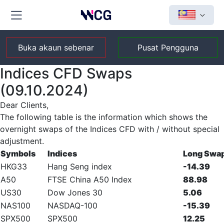
Buka akaun sebenar
Pusat Pengguna
Indices CFD Swaps
(09.10.2024)
Dear Clients,
The following table is the information which shows the
overnight swaps of the Indices CFD with / without special
adjustment.
Symbols
Indices
Long Swa
HKG33
Hang Seng index
-14.39
A50
FTSE China A50 Index
88.98
US30
Dow Jones 30
5.06
NAS100
NASDAQ-100
-15.39
SPX500
SPX500
12.25