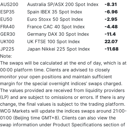
AUS200
Australia SP/ASX 200 Spot Index
-8.31
ESP35
Spain IBEX 35 Spot Index
-6.96
EU50
Euro Stoxx 50 Spot Index
-2.95
FRA40
France CAC 40 Spot Index
-4.48
GER30
Germany DAX 30 Spot Index
-11.4
UK100
UK FTSE 100 Spot Index
22.07
JP225
Japan Nikkei 225 Spot Index
-11.68
Note:
The swaps will be calculated at the end of day, which is at
00:00 platform time. Clients are advised to closely
monitor your open positions and maintain sufficient
margin for the special overnight indices’ swaps charged.
The values provided are received from liquidity providers
(LP) and are subject to omissions or errors. If there is any
change, the final values is subject to the trading platform.
WCG Markets will update the indices swaps around 21:00-
01:00 (Beijing time GMT+8). Clients can also view the
swap information under Product Specifications section of