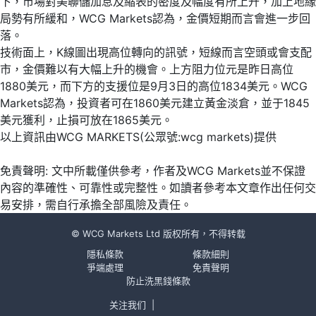
下，市場對美聯儲加息及縮表的密度及幅度有所上升，加上地緣
局勢有所緩和，WCG Markets認為，金價短期而言會進一步回
落。
技術面上，K線圖出現高位轉向的訊號，短線而言空頭或會支配
市，金價難以有大幅上升的機會。上方阻力位元是昨日高位
1880美元，而下方的支援位是9月3日的高位1834美元。WCG
Markets認為，投資者可在1860美元建立黃金淡倉，並于1845
美元獲利，止損可放在1865美元。
以上資訊由WCG MARKETS(公眾號:wcg markets)提供
免責聲明: 文中所載僅供參考，作者及WCG Markets並不保證
內容的準確性、可靠性或完整性。如讀者參考本文章作出任何交
易安排，需自行承擔全部風險及責任。
© WCG Markets Ltd 版权所有，不得转载
隱私條款
條款細則
爭端處理
免責聲明
防止洗黑錢條款
关注我们
|