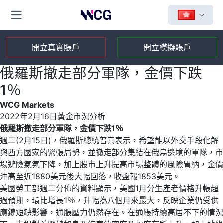
開立真實賬戶
開立模擬賬戶
俄羅斯撤走部分軍隊，金價下跌
1％
WCG Markets
2022年2月16日黃金市況分析
俄羅斯撤走部分軍隊，金價下跌
1
％
週二(2月15日)，俄羅斯總統普京表示，希望能以外交手段化解
與西方國家的緊張局勢，並撤走部分集結在俄烏邊境的軍隊，市
場避險氣氛下降，加上股市上升提高市場整體的風險胃納，金價
沖高至近1880美元後大幅回落，收盤報1853美元。
美國勞工部週二分佈的資料顯示，美國1月分生產者價格升帳超
過預期，環比增長1％，升幅為八個月來最大，反映企業仍受供
應鏈短缺影響，通脹壓力仍然存在。在通脹持續高居不下的情況