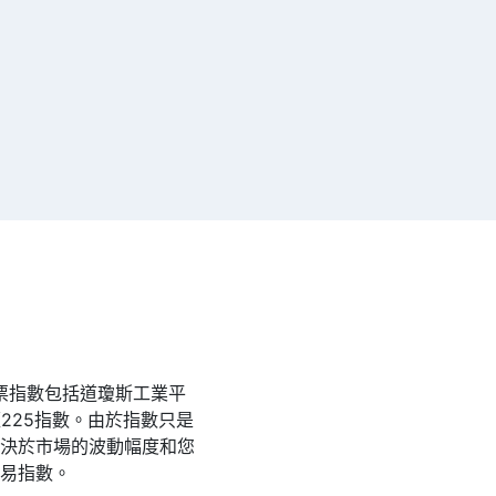
票指數包括道瓊斯工業平
經225指數。由於指數只是
取決於市場的波動幅度和您
交易指數。