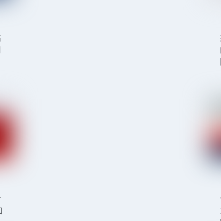
）
高
司
含
和