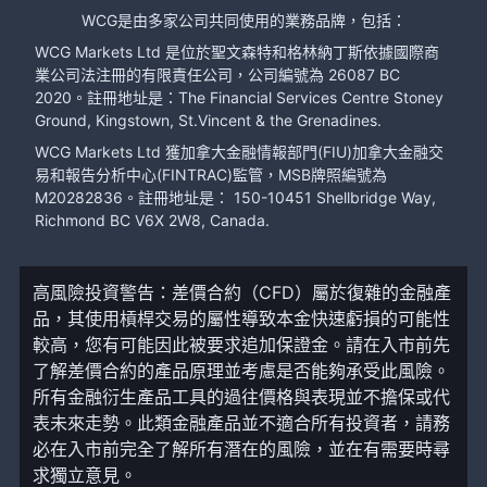
WCG是由多家公司共同使用的業務品牌，包括：
WCG Markets Ltd 是位於聖文森特和格林納丁斯依據國際商
業公司法注冊的有限責任公司，公司編號為 26087 BC
2020。註冊地址是：The Financial Services Centre Stoney
Ground, Kingstown, St.Vincent & the Grenadines.
WCG Markets Ltd 獲加拿大金融情報部門(FIU)加拿大金融交
易和報告分析中心(FINTRAC)監管，MSB牌照編號為
M20282836。註冊地址是： 150-10451 Shellbridge Way,
Richmond BC V6X 2W8, Canada.
高風險投資警告：差價合約（CFD）屬於復雜的金融產
品，其使用槓桿交易的屬性導致本金快速虧損的可能性
較高，您有可能因此被要求追加保證金。請在入市前先
了解差價合約的產品原理並考慮是否能夠承受此風險。
所有金融衍生產品工具的過往價格與表現並不擔保或代
表未來走勢。此類金融產品並不適合所有投資者，請務
必在入市前完全了解所有潛在的風險，並在有需要時尋
求獨立意見。