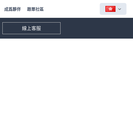
成爲夥伴
跟單社區
線上客服