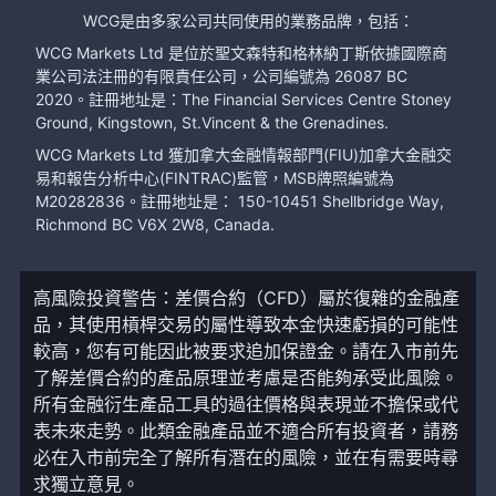
WCG是由多家公司共同使用的業務品牌，包括：
WCG Markets Ltd 是位於聖文森特和格林納丁斯依據國際商
業公司法注冊的有限責任公司，公司編號為 26087 BC
2020。註冊地址是：The Financial Services Centre Stoney
Ground, Kingstown, St.Vincent & the Grenadines.
WCG Markets Ltd 獲加拿大金融情報部門(FIU)加拿大金融交
易和報告分析中心(FINTRAC)監管，MSB牌照編號為
M20282836。註冊地址是： 150-10451 Shellbridge Way,
Richmond BC V6X 2W8, Canada.
高風險投資警告：差價合約（CFD）屬於復雜的金融產
品，其使用槓桿交易的屬性導致本金快速虧損的可能性
較高，您有可能因此被要求追加保證金。請在入市前先
了解差價合約的產品原理並考慮是否能夠承受此風險。
所有金融衍生產品工具的過往價格與表現並不擔保或代
表未來走勢。此類金融產品並不適合所有投資者，請務
必在入市前完全了解所有潛在的風險，並在有需要時尋
求獨立意見。