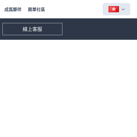
成爲夥伴
跟單社區
線上客服