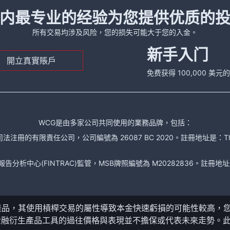
内最专业的经验为您提供优质的
所有交易均涉及风险，您的损失可能大于您的入金。
新手入门
開立真實賬戶
免费获得 100,000 美
WCG是由多家公司共同使用的業務品牌，包括：
責任公司，公司編號為 26087 BC 2020。註冊地址是：The Financial Se
析中心(FINTRAC)監管，MSB牌照編號為 M20282836。註冊地址是： 150-104
產品，其使用槓桿交易的屬性導致本金快速虧損的可能性較高，
金融衍生產品工具的過往價格與表現並不擔保或代表未來走勢。