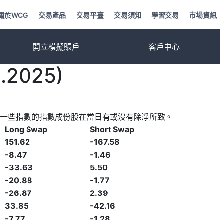
關於WCG
交易產品
交易平臺
交易須知
學習交易
市場資訊
開立模擬賬戶
客戶中心
2025)
一些指數的指數成份股在當日有或沒有除淨所致。
Long Swap
Short Swap
151.62
-167.58
-8.47
-1.46
-33.63
5.50
-20.88
-1.77
-26.87
2.39
33.85
-42.16
-7.77
-1.28