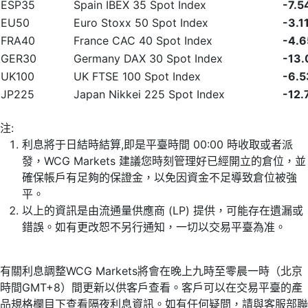
ESP35
Spain IBEX 35 Spot Index
-7.5
EU50
Euro Stoxx 50 Spot Index
-3.1
FRA40
France CAC 40 Spot Index
-4.6
GER30
Germany DAX 30 Spot Index
-13.
UK100
UK FTSE 100 Spot Index
-6.5
JP225
Japan Nikkei 225 Spot Index
-12.
注:
利息將于日結時結算,即是平臺時間 00:00 時收取或者派
發，WCG Markets 建議您時刻管理好已經開立的倉位，並
確保帳戶有足夠的保證金，以免因資金不足導致倉位被強
平。
以上的資訊是由流通量供應商 (LP) 提供，可能存在遺漏或
錯誤。如有更改恕不另行通知，一切以交易平臺為准。
有關利息調整WCG Markets將會在晚上九時至零晨一時（北京
時間GMT+8）間更新以供客戶查看。客戶可以在交易平臺的產
品規格欄目下查看隔夜利息資訊。如有任何疑問，請與客服部聯