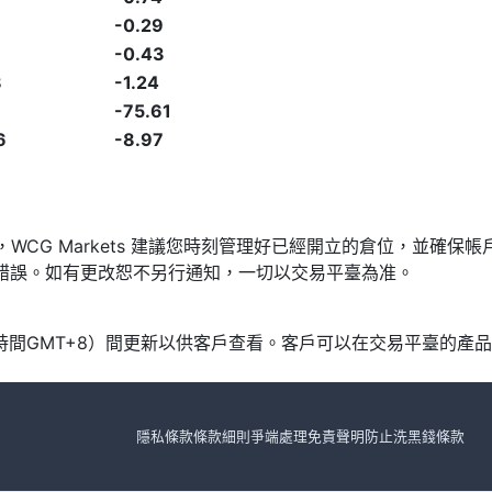
-0.29
-0.43
8
-1.24
-75.61
6
-8.97
發，WCG Markets 建議您時刻管理好已經開立的倉位，並
漏或錯誤。如有更改恕不另行通知，一切以交易平臺為准。
北京時間GMT+8）間更新以供客戶查看。客戶可以在交易平臺的
隱私條款
條款細則
爭端處理
免責聲明
防止洗黑錢條款