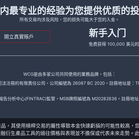
内最专业的经验为您提供优质的
所有交易均涉及风险，您的损失可能大于您的入金。
新手入门
開立真實賬戶
免费获得 100,000 美
WCG是由多家公司共同使用的業務品牌，包括：
責任公司，公司編號為 26087 BC 2020。註冊地址是：The Financial Se
析中心(FINTRAC)監管，MSB牌照編號為 M20282836。註冊地址是： 150-104
產品，其使用槓桿交易的屬性導致本金快速虧損的可能性較高，
金融衍生產品工具的過往價格與表現並不擔保或代表未來走勢。