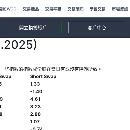
關於WCG
交易產品
交易平臺
交易須知
學習交易
市場資訊
開立模擬賬戶
客戶中心
2025)
一些指數的指數成份股在當日有或沒有除淨所致。
 Swap
Short Swap
5
1.33
-1.40
49
4.61
6
3.23
8
2.88
1.07
-0.74