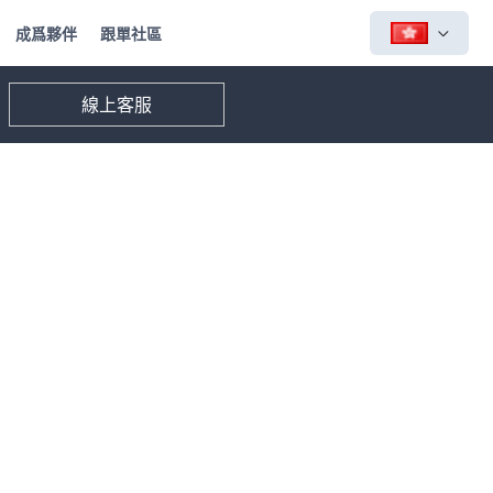
成爲夥伴
跟單社區
線上客服