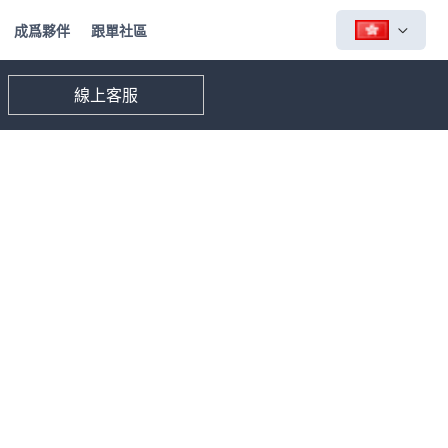
成爲夥伴
跟單社區
線上客服