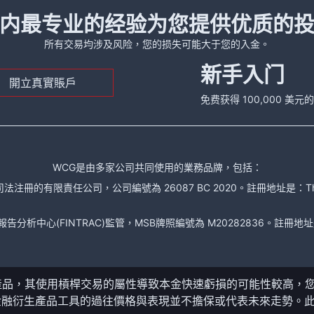
内最专业的经验为您提供优质的
所有交易均涉及风险，您的损失可能大于您的入金。
新手入门
開立真實賬戶
免费获得 100,000 美
WCG是由多家公司共同使用的業務品牌，包括：
責任公司，公司編號為 26087 BC 2020。註冊地址是：The Financial Se
析中心(FINTRAC)監管，MSB牌照編號為 M20282836。註冊地址是： 150-104
產品，其使用槓桿交易的屬性導致本金快速虧損的可能性較高，
金融衍生產品工具的過往價格與表現並不擔保或代表未來走勢。