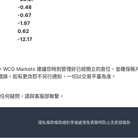
-0.48
-0.67
-1.97
0.62
-12.17
發，WCG Markets 建議您時刻管理好已經開立的倉位，並
漏或錯誤。如有更改恕不另行通知，一切以交易平臺為准。
任何疑問，請與客服部聯繫。
隱私條款
條款細則
爭端處理
免責聲明
防止洗黑錢條款