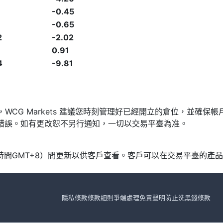
-0.45
-0.65
2
-2.02
0.91
4
-9.81
發，WCG Markets 建議您時刻管理好已經開立的倉位，並
漏或錯誤。如有更改恕不另行通知，一切以交易平臺為准。
北京時間GMT+8）間更新以供客戶查看。客戶可以在交易平臺的
隱私條款
條款細則
爭端處理
免責聲明
防止洗黑錢條款