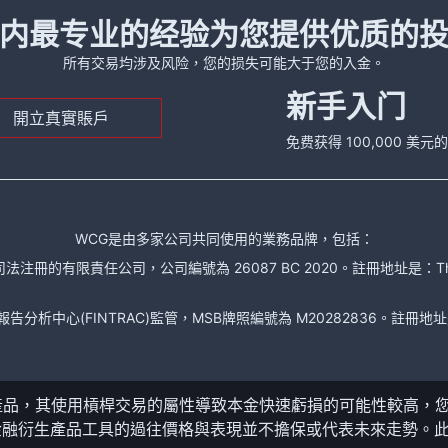
内最专业的经验为您提供优质的
所有交易均涉及风险，您的损失可能大于您的入金。
新手入门
開立真實賬戶
免费获得 100,000 美
WCG是由多家公司共同使用的業務品牌，包括：
責任公司，公司編號為 26087 BC 2020。註冊地址是：The Financial Se
析中心(FINTRAC)監管，MSB牌照編號為 M20282836。註冊地址是： 150-104
產品，其使用槓桿交易的屬性導致本金快速虧損的可能性較高，
金融衍生產品工具的過往價格與表現並不擔保或代表未來走勢。