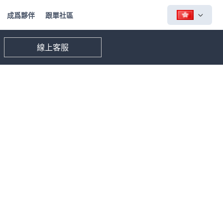
成爲夥伴
跟單社區
線上客服