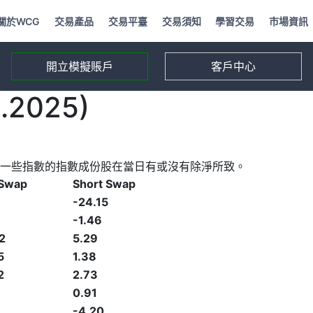
關於WCG
交易產品
交易平臺
交易須知
學習交易
市場資訊
開立模擬賬戶
客戶中心
2025)
一些指數的指數成份股在當日有或沒有除淨所致。
 Swap
Short Swap
-24.15
-1.46
2
5.29
5
1.38
2
2.73
0.91
-4.20