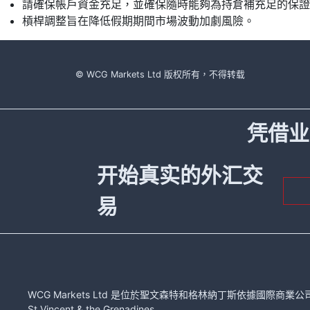
請確保帳戶資金充足，並確保隨時能夠為持倉補充足的保證
槓桿調整旨在降低假期期間市場波動加劇風險。
© WCG Markets Ltd 版权所有，不得转载
凭借业
开始真实的外汇交
易
WCG Markets Ltd 是位於聖文森特和格林納丁斯依據國際商業公司法注冊的有限
St.Vincent & the Grenadines.