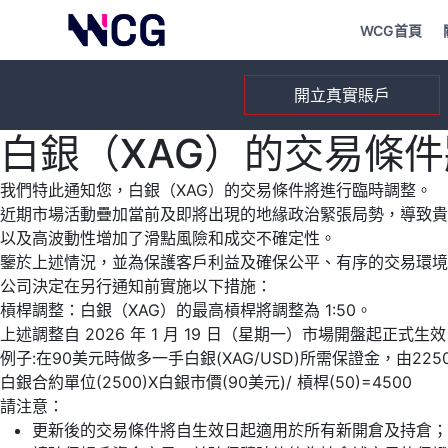
WCG首頁
開立真實賬戶
白銀（XAG）的交易條
我們特此通知您，白銀（XAG）的交易條件將進行臨時調整。
近期市場活動疊加當前及即將出現的地緣政治緊張局勢，導致貴
以及高波動性增加了滑點風險和成交不確定性。
鑒於上述情況，並為保護客戶利益及確保公平、有序的交易環境
公司決定在另行通知前實施以下措施：
槓桿調整：白銀（XAG）的最高槓桿將調整為 1:50。
上述調整自 2026 年 1 月 19 日（星期一）市場開盤起正式生
例子:在90美元時做多一手白銀(XAG/USD)所需保證金，由22
白銀合約單位(2500)X白銀市價(90美元)/ 槓桿(50)=4500
請注意：
更新後的交易條件將自生效日起適用於所有新開倉及持倉；