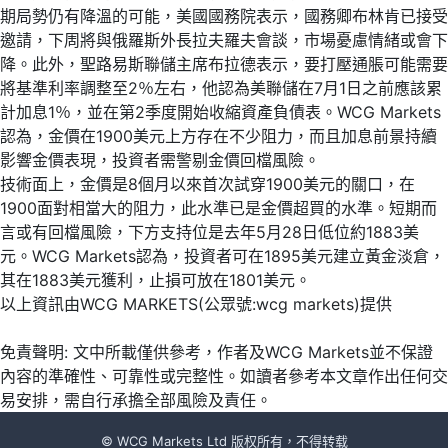
期局勢仍有降溫的可能，美國國務院表示，國務卿布林肯已接受
邀請，下周將與俄羅斯外長拉夫羅夫會談，市場憂慮情緒或會下
降。此外，聖路易斯聯儲主席布拉德表示，要打壓通脹可能需要
將基準利率調整至2％左右，他認為美聯儲在7月1日之前應該累
計加息1％，並在第2季度開始收縮資產負債表。WCG Markets
認為，金價在1900美元上方存在不少阻力，而且加息前景持續
影響金價表現，投資者需警剔金價回檔風險。
技術面上，金價是8個月以來首次試穿1900美元的關口，在
1900面對相當大的阻力，此水準已是金價超買的水準。短期而
言或有回檔風險，下方支持位是去年5月28日低位約1883美
元。WCG Markets認為，投資者可在1895美元建立黃金淡倉，
其在1883美元獲利，止損可放在1801美元。
以上資訊由WCG MARKETS(公眾號:wcg markets)提供
免責聲明: 文中所載僅供參考，作者及WCG Markets並不保證
內容的準確性、可靠性或完整性。如讀者參考本文章作出任何交
易安排，需自行承擔全部風險及責任。
© WCG Markets Ltd 版权所有，不得转载