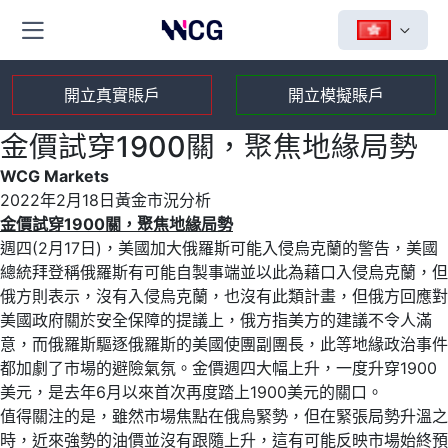
開立真實賬戶
開立模擬賬戶
金價試穿1900關，聚焦地緣局勢
WCG Markets
2022年2月18日黃金市況分析
金價試穿
1900
關，聚焦地緣局勢
週四(2月17日)，美國加大俄羅斯可能入侵烏克蘭的警告，美國
總統拜登稱俄羅斯有可能自製事端並以此為藉口入侵烏克蘭，但
俄方則表示，沒有入侵烏克蘭，也沒有此類計畫，但俄方回應對
美國政府關於安全保障的提議上，俄方指美方的建議不令人滿
意，而俄羅斯驅逐俄羅斯的美國使團副團長，此等地緣政治事件
都加劇了市場的避險氣氛。金價週四大幅上升，一度升穿1900
美元，是去年6月以來首次再度踏上1900美元的關口。
值得關注的是，雖然市場焦點在俄烏緊勢，但在緊張局勢升溫之
時，近來強勢的油價並沒有跟隨上升，這有可能反映市場始終預