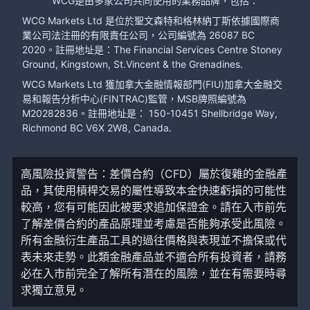
WCG是由多家公司共同使用的業務品牌，包括：
WCG Markets Ltd 是位於聖文森特和格林納丁斯依據國際商
業公司法注冊的有限責任公司，公司編號為 26087 BC
2020。註冊地址是：The Financial Services Centre Stoney
Ground, Kingstown, St.Vincent & the Grenadines.
WCG Markets Ltd 獲加拿大金融情報部門(FIU)加拿大金融交
易和報告分析中心(FINTRAC)監管，MSB牌照編號為
M20282836。註冊地址是： 150-10451 Shellbridge Way,
Richmond BC V6X 2W8, Canada.
高風險投資警告：差價合約（CFD）屬於復雜的金融產
品，其使用槓桿交易的屬性導致本金快速虧損的可能性
較高，您有可能因此被要求追加保證金。請在入市前先
了解差價合約的產品原理並考慮是否能夠承受此風險。
所有金融衍生產品工具的過往價格與表現並不擔保或代
表未來走勢。此類金融產品並不適合所有投資者，請務
必在入市前完全了解所有潛在的風險，並在有需要時尋
求獨立意見。