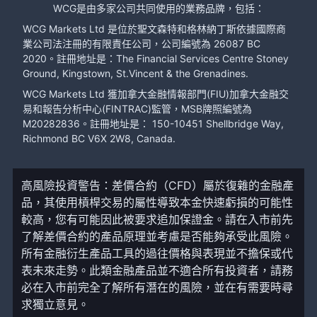
WCG是由多家公司共同使用的業務品牌，包括：
WCG Markets Ltd 是位於聖文森特和格林納丁斯依據國際商
業公司法注冊的有限責任公司，公司編號為 26087 BC
2020。註冊地址是：The Financial Services Centre Stoney
Ground, Kingstown, St.Vincent & the Grenadines.
WCG Markets Ltd 獲加拿大金融情報部門(FIU)加拿大金融交
易和報告分析中心(FINTRAC)監管，MSB牌照編號為
M20282836。註冊地址是： 150-10451 Shellbridge Way,
Richmond BC V6X 2W8, Canada.
高風險投資警告：差價合約（CFD）屬於復雜的金融產
品，其使用槓桿交易的屬性導致本金快速虧損的可能性
較高，您有可能因此被要求追加保證金。請在入市前先
了解差價合約的產品原理並考慮是否能夠承受此風險。
所有金融衍生產品工具的過往價格與表現並不擔保或代
表未來走勢。此類金融產品並不適合所有投資者，請務
必在入市前完全了解所有潛在的風險，並在有需要時尋
求獨立意見。