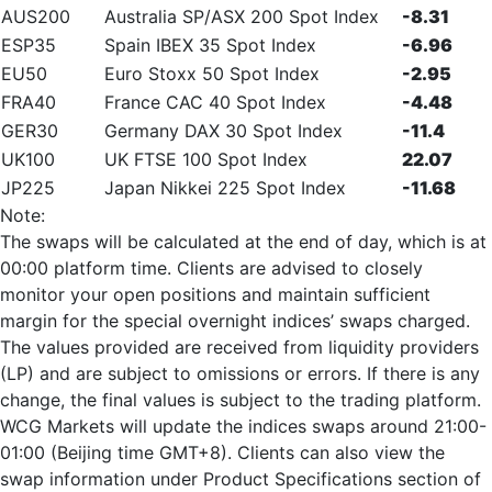
AUS200
Australia SP/ASX 200 Spot Index
-8.31
ESP35
Spain IBEX 35 Spot Index
-6.96
EU50
Euro Stoxx 50 Spot Index
-2.95
FRA40
France CAC 40 Spot Index
-4.48
GER30
Germany DAX 30 Spot Index
-11.4
UK100
UK FTSE 100 Spot Index
22.07
JP225
Japan Nikkei 225 Spot Index
-11.68
Note:
The swaps will be calculated at the end of day, which is at
00:00 platform time. Clients are advised to closely
monitor your open positions and maintain sufficient
margin for the special overnight indices’ swaps charged.
The values provided are received from liquidity providers
(LP) and are subject to omissions or errors. If there is any
change, the final values is subject to the trading platform.
WCG Markets will update the indices swaps around 21:00-
01:00 (Beijing time GMT+8). Clients can also view the
swap information under Product Specifications section of