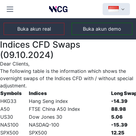
Buka akun real
Buka akun demo
Indices CFD Swaps
(09.10.2024)
Dear Clients,
The following table is the information which shows the
overnight swaps of the Indices CFD with / without special
adjustment.
Symbols
Indices
Long Swa
HKG33
Hang Seng index
-14.39
A50
FTSE China A50 Index
88.98
US30
Dow Jones 30
5.06
NAS100
NASDAQ-100
-15.39
SPX500
SPX500
12.25