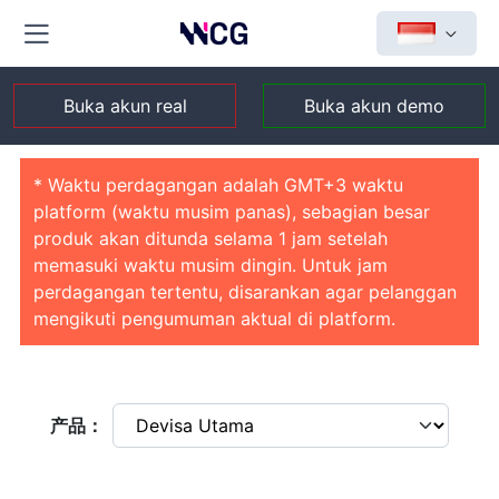
Buka akun real
Buka akun demo
* Waktu perdagangan adalah GMT+3 waktu
platform (waktu musim panas), sebagian besar
produk akan ditunda selama 1 jam setelah
memasuki waktu musim dingin. Untuk jam
perdagangan tertentu, disarankan agar pelanggan
mengikuti pengumuman aktual di platform.
产品：