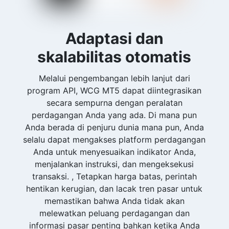
Adaptasi dan
skalabilitas otomatis
Melalui pengembangan lebih lanjut dari
program API, WCG MT5 dapat diintegrasikan
secara sempurna dengan peralatan
perdagangan Anda yang ada. Di mana pun
Anda berada di penjuru dunia mana pun, Anda
selalu dapat mengakses platform perdagangan
Anda untuk menyesuaikan indikator Anda,
menjalankan instruksi, dan mengeksekusi
transaksi. , Tetapkan harga batas, perintah
hentikan kerugian, dan lacak tren pasar untuk
memastikan bahwa Anda tidak akan
melewatkan peluang perdagangan dan
informasi pasar penting bahkan ketika Anda