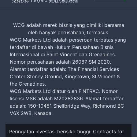
免费获得 100,000 美元的模拟资金
WCG adalah merek bisnis yang dimiliki bersama
oleh banyak perusahaan, termasuk:
WCG Markets Ltd adalah perseroan terbatas yang
terdaftar di bawah Hukum Perusahaan Bisnis
Internasional di Saint Vincent dan Grenadines.
Nomor perusahaan adalah 26087 SM 2020.
Alamat terdaftar adalah: The Financial Services
Center Stoney Ground, Kingstown, St.Vincent &
the Grenadines.
WCG Markets Ltd diatur oleh FINTRAC. Nomor
lisensi MSB adalah M20282836. Alamat terdaftar
adalah: 150-10451 Shellbridge Way, Richmond BC
V6X 2W8, Kanada.
Peringatan investasi berisiko tinggi: Contracts for