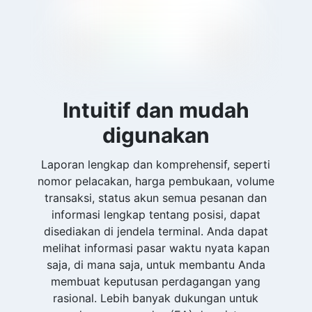
Intuitif dan mudah
digunakan
Laporan lengkap dan komprehensif, seperti
nomor pelacakan, harga pembukaan, volume
transaksi, status akun semua pesanan dan
informasi lengkap tentang posisi, dapat
disediakan di jendela terminal. Anda dapat
melihat informasi pasar waktu nyata kapan
saja, di mana saja, untuk membantu Anda
membuat keputusan perdagangan yang
rasional. Lebih banyak dukungan untuk