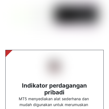
Indikator perdagangan
pribadi
MT5 menyediakan alat sederhana dan 
mudah digunakan untuk merumuskan 