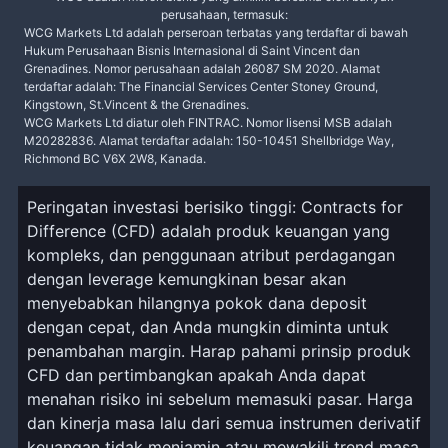
perusahaan, termasuk:
WCG Markets Ltd adalah perseroan terbatas yang terdaftar di bawah
Hukum Perusahaan Bisnis Internasional di Saint Vincent dan
Grenadines. Nomor perusahaan adalah 26087 SM 2020. Alamat
terdaftar adalah: The Financial Services Center Stoney Ground,
Kingstown, St.Vincent & the Grenadines.
WCG Markets Ltd diatur oleh FINTRAC. Nomor lisensi MSB adalah
M20282836. Alamat terdaftar adalah: 150-10451 Shellbridge Way,
Richmond BC V6X 2W8, Kanada.
Peringatan investasi berisiko tinggi: Contracts for
Difference (CFD) adalah produk keuangan yang
kompleks, dan penggunaan atribut perdagangan
dengan leverage kemungkinan besar akan
menyebabkan hilangnya pokok dana deposit
dengan cepat, dan Anda mungkin diminta untuk
penambahan margin. Harap pahami prinsip produk
CFD dan pertimbangkan apakah Anda dapat
menahan risiko ini sebelum memasuki pasar. Harga
dan kinerja masa lalu dari semua instrumen derivatif
keuangan tidak menjamin atau mewakili trend masa