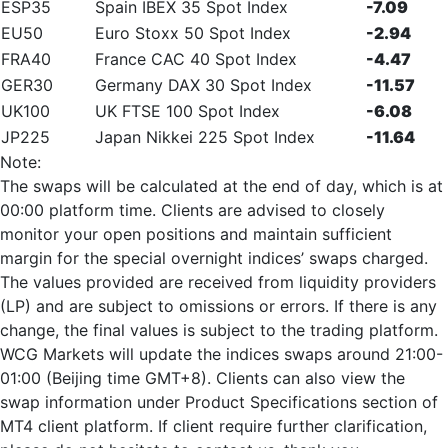
ESP35
Spain IBEX 35 Spot Index
-7.09
EU50
Euro Stoxx 50 Spot Index
-2.94
FRA40
France CAC 40 Spot Index
-4.47
GER30
Germany DAX 30 Spot Index
-11.57
UK100
UK FTSE 100 Spot Index
-6.08
JP225
Japan Nikkei 225 Spot Index
-11.64
Note:
The swaps will be calculated at the end of day, which is at
00:00 platform time. Clients are advised to closely
monitor your open positions and maintain sufficient
margin for the special overnight indices’ swaps charged.
The values provided are received from liquidity providers
(LP) and are subject to omissions or errors. If there is any
change, the final values is subject to the trading platform.
WCG Markets will update the indices swaps around 21:00-
01:00 (Beijing time GMT+8). Clients can also view the
swap information under Product Specifications section of
MT4 client platform. If client require further clarification,