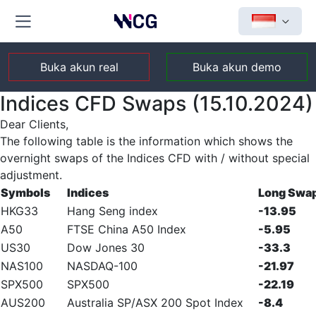
Buka akun real
Buka akun demo
Indices CFD Swaps (15.10.2024)
Dear Clients,
The following table is the information which shows the
overnight swaps of the Indices CFD with / without special
adjustment.
Symbols
Indices
Long Swa
HKG33
Hang Seng index
-13.95
A50
FTSE China A50 Index
-5.95
US30
Dow Jones 30
-33.3
NAS100
NASDAQ-100
-21.97
SPX500
SPX500
-22.19
AUS200
Australia SP/ASX 200 Spot Index
-8.4