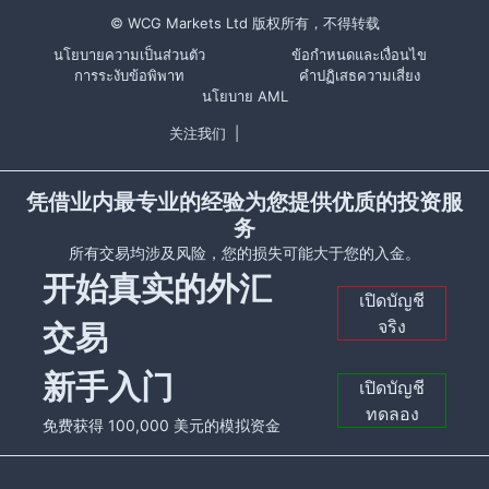
© WCG Markets Ltd 版权所有，不得转载
นโยบายความเป็นส่วนตัว
ข้อกำหนดและเงื่อนไข
การระงับข้อพิพาท
คำปฏิเสธความเสี่ยง
นโยบาย AML
关注我们
|
凭借业内最专业的经验为您提供优质的投资服
务
所有交易均涉及风险，您的损失可能大于您的入金。
开始真实的外汇
เปิดบัญชี
จริง
交易
新手入门
เปิดบัญชี
ทดลอง
免费获得 100,000 美元的模拟资金