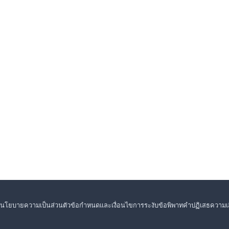
นโยบายความเป็นส่วนตัว
ข้อกำหนดและเงื่อนไข
การระงับข้อพิพาท
คำปฏิเสธความเส