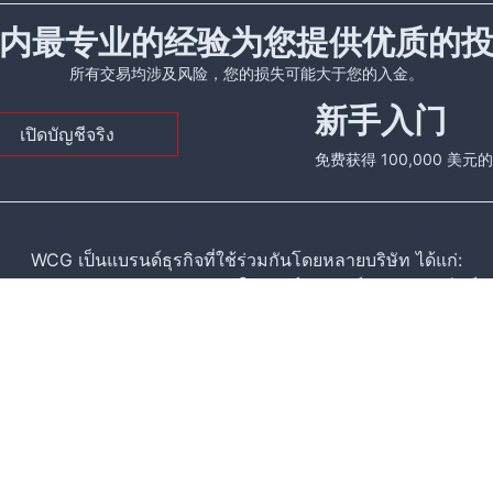
内最专业的经验为您提供优质的
所有交易均涉及风险，您的损失可能大于您的入金。
新手入门
เปิดบัญชีจริง
免费获得 100,000 美
WCG เป็นแบรนด์ธุรกิจที่ใช้ร่วมกันโดยหลายบริษัท ได้แก่:
มายบริษัทธุรกิจระหว่างประเทศในเซนต์วินเซนต์และเกรนาดีนส์ ห
own, St.Vincent & the Grenadines
ขใบอนุญาต MSB คือ M20282836 ที่อยู่จดทะเบียนคือ: 150-1
ต่าง (CFD) เป็นผลิตภัณฑ์ทางการเงินที่ซับซ้อน และการใช้คุณลักษ
ดทำความเข้าใจหลักการผลิตภัณฑ์ของ CFD และพิจารณาว่าคุณสามารถ
งินทั้งหมดไม่ได้รับประกันหรือแสดงถึงแนวโน้มในอนาคต ผลิตภ
เกิดขึ้นทั้งหมดอย่างถ่องแท้ก่อนเข้าสู่ตลาด และขอคำแนะนำจากหน