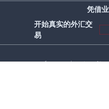
凭借业
开始真实的外汇交
易
WCG Markets Ltd เป็นบริษัทจำกัดที่จดทะเบียนภายใต้กฎห
The Financial Services Center Stoney Ground, Kingst
WCG Markets Ltd ได้รับการควบคุมโดย FINTRAC หมายเล
คำเตือนการลงทุนที่มีความเสี่ยงสูง: สัญญาซื้อขายส่วน
เงินต้นอย่างรวดเร็ว และคุณอาจต้องเรียกมาร์จิ้น โปร
ราคาและประสิทธิภาพในอดีตของตราสารอนุพันธ์ทางการเ
คน โปรดตรวจสอบให้แน่ใจว่าได้เข้าใจความเสี่ยงที่อาจ