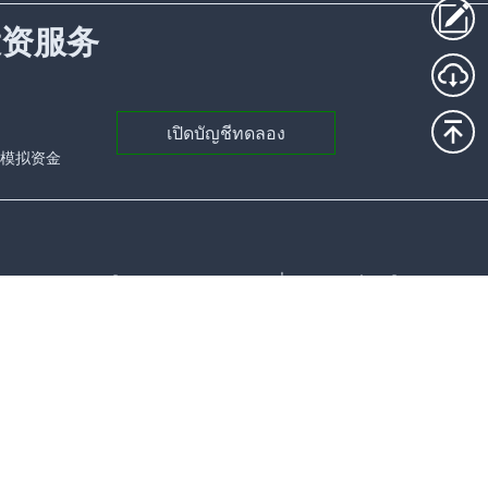
投资服务
เปิดบัญชีทดลอง
元的模拟资金
มายเลขบริษัทคือ 26087 BC 2020 ที่อยู่จดทะเบียนคือ:
0451 Shellbridge Way, Richmond BC V6X 2W8, Canada
ณะการซื้อขายที่มีเลเวอเรจมีแนวโน้มที่จะทำให้สูญเสีย
ทนต่อความเสี่ยงนี้ได้หรือไม่ก่อนที่จะเข้าสู่ตลาด
ัณฑ์ทางการเงินดังกล่าวไม่เหมาะสำหรับนักลงทุนทุก
่วยงานอิสระเมื่อจำเป็น