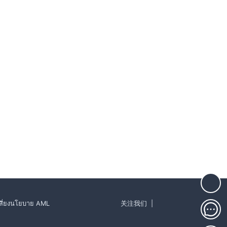
ี่ยง
นโยบาย AML
关注我们
|