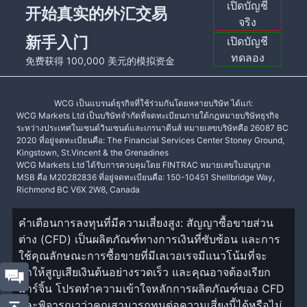
เปิดบัญชี
开始真实的外汇交易
จริง
新手入门
เปิดบัญชี
ทดลอง
免费获得 100,000 美元的模拟资金
WCG เป็นแบรนด์ธุรกิจที่ใช้ร่วมกันโดยหลายบริษัท ได้แก่:
WCG Markets Ltd เป็นบริษัทจำกัดที่จดทะเบียนภายใต้กฎหมายบริษัทธุรกิจ
ระหว่างประเทศในเซนต์วินเซนต์และเกรนาดีนส์ หมายเลขบริษัทคือ 26087 BC
2020 ที่อยู่จดทะเบียนคือ: The Financial Services Center Stoney Ground,
Kingstown, St.Vincent & the Grenadines
WCG Markets Ltd ได้รับการควบคุมโดย FINTRAC หมายเลขใบอนุญาต
MSB คือ M20282836 ที่อยู่จดทะเบียนคือ: 150-10451 Shellbridge Way,
Richmond BC V6X 2W8, Canada
คำเตือนการลงทุนที่มีความเสี่ยงสูง: สัญญาซื้อขายส่วน
ต่าง (CFD) เป็นผลิตภัณฑ์ทางการเงินที่ซับซ้อน และการ
ใช้คุณลักษณะการซื้อขายที่มีเลเวอเรจมีแนวโน้มที่จะ
ทำให้สูญเสียเงินต้นอย่างรวดเร็ว และคุณอาจต้องเรียก
มาร์จิ้น โปรดทำความเข้าใจหลักการผลิตภัณฑ์ของ CFD
และพิจารณาว่าคุณสามารถทนต่อความเสี่ยงนี้ได้หรือไม่