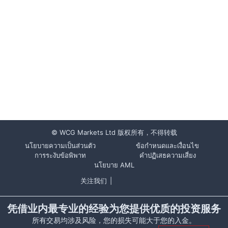
© WCG Markets Ltd 版权所有，不得转载
นโยบายความเป็นส่วนตัว
ข้อกำหนดและเงื่อนไข
การระงับข้อพิพาท
คำปฏิเสธความเสี่ยง
นโยบาย AML
关注我们
|
凭借业内最专业的经验为您提供优质的投资服务
所有交易均涉及风险，您的损失可能大于您的入金。