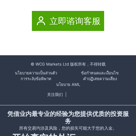
立即谘询客服
© WCG Markets Ltd 版权所有，不得转载
นโยบายความเป็นส่วนตัว
ข้อกำหนดและเงื่อนไข
การระงับข้อพิพาท
คำปฏิเสธความเสี่ยง
นโยบาย AML
关注我们
|
凭借业内最专业的经验为您提供优质的投资服
务
所有交易均涉及风险，您的损失可能大于您的入金。